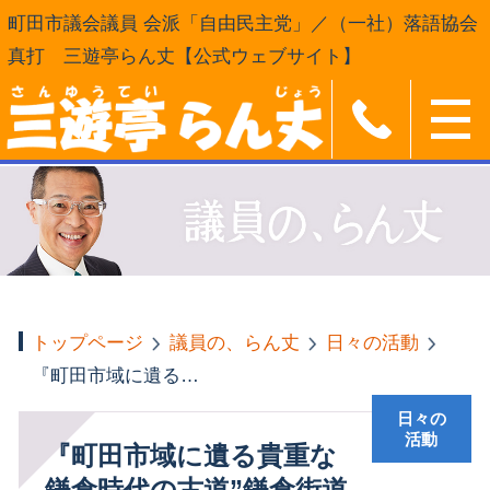
町田市議会議員 会派「自由民主党」／（一社）落語協会
真打 三遊亭らん丈【公式ウェブサイト】
トップページ
議員の、らん丈
日々の活動
『町田市域に遺る貴重な鎌倉時代の古道”鎌倉街道上ノ道”を探索』
日々の
活動
『町田市域に遺る貴重な
鎌倉時代の古道”鎌倉街道