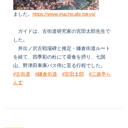
ました。
https://www.machicafe.tokyo/
ガイドは、古街道研究家の宮田太郎先生で
した。
井出ノ沢古戦場碑と推定・鎌倉街道ルート
を経て、四季彩の杜にて昼食を摂り、七国
山、野津田車庫バス停に至る行程でした。
#古街道
#鎌倉街道
#宮田太郎
#三遊亭ら
ん丈