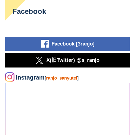
Facebook
Facebook [3ranjo]
X(旧Twitter) @s_ranjo
Instagram
[
ranjo_sanyutei
]