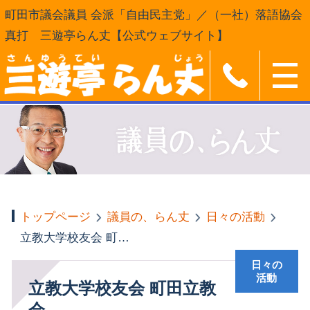
町田市議会議員 会派「自由民主党」／（一社）落語協会
真打 三遊亭らん丈【公式ウェブサイト】
トップページ
議員の、らん丈
日々の活動
立教大学校友会 町田立教会
日々の
活動
立教大学校友会 町田立教
会