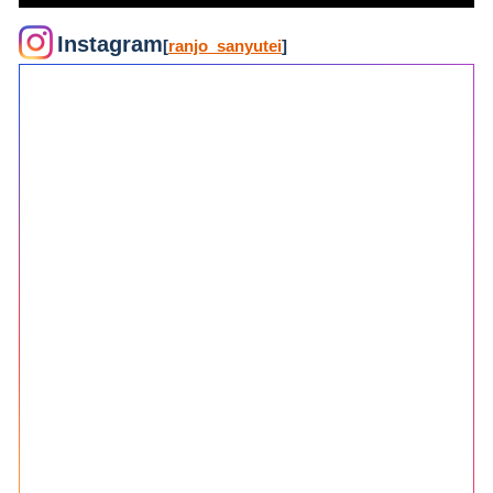
Instagram
[
ranjo_sanyutei
]