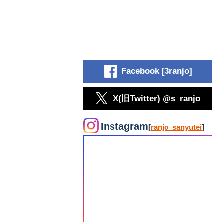
Facebook [3ranjo]
X(旧Twitter) @s_ranjo
Instagram
[
ranjo_sanyutei
]