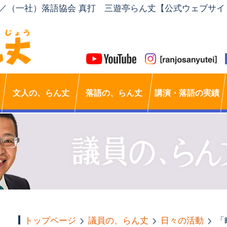
」／（一社）落語協会 真打 三遊亭らん丈【公式ウェブサイ
文人の、らん丈
落語の、らん丈
講演・落語の実績
トップページ
議員の、らん丈
日々の活動