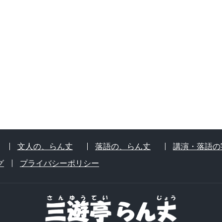
文人の、らん丈
落語の、らん丈
講演・落語の
グ
プライバシーポリシー