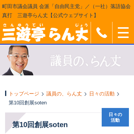
町田市議会議員 会派「自由民主党」／（一社）落語協会
真打 三遊亭らん丈【公式ウェブサイト】
トップページ
議員の、らん丈
日々の活動
第10回創展soten
日々の
活動
第10回創展soten