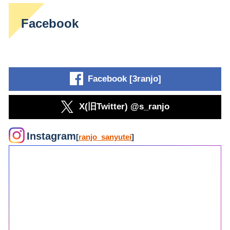
Facebook
Facebook [3ranjo]
X(旧Twitter) @s_ranjo
Instagram
[
ranjo_sanyutei
]