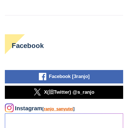
Facebook
Facebook [3ranjo]
X(旧Twitter) @s_ranjo
Instagram
[
ranjo_sanyutei
]