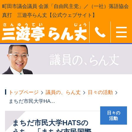
町田市議会議員 会派「自由民主党」／（一社）落語協会
真打 三遊亭らん丈【公式ウェブサイト】
トップページ
議員の、らん丈
日々の活動
まちだ市民大学HATSのうち、「まちだ市民国際学」
日々の
活動
まちだ市民大学HATSの
うち、「まちだ市民国際