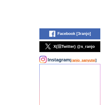
Facebook [3ranjo]
X(旧Twitter) @s_ranjo
Instagram
[
ranjo_sanyutei
]