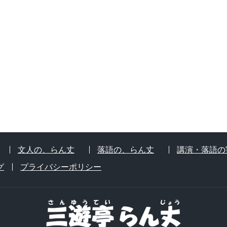
文人の、らん丈
落語の、らん丈
講演・落語の
グ
プライバシーポリシー