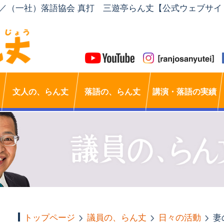
」／（一社）落語協会 真打 三遊亭らん丈【公式ウェブサイ
文人の、らん丈
落語の、らん丈
講演・落語の実績
トップページ
議員の、らん丈
日々の活動
妻