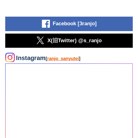
Facebook [3ranjo]
X(旧Twitter) @s_ranjo
Instagram
[
ranjo_sanyutei
]