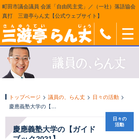
町田市議会議員 会派「自由民主党」／（一社）落語協会
真打 三遊亭らん丈【公式ウェブサイト】
トップページ
議員の、らん丈
日々の活動
慶應義塾大学の【ガイドブック2021】
日々の
活動
慶應義塾大学の【ガイド
ブック2021】