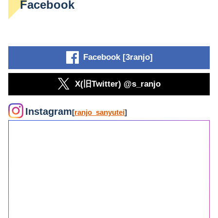
Facebook
Facebook [3ranjo]
X(旧Twitter) @s_ranjo
Instagram
[
ranjo_sanyutei
]