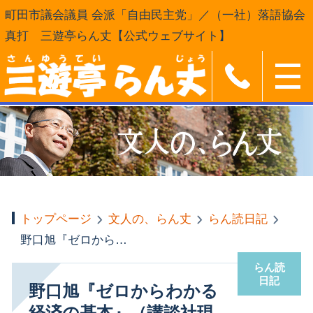
町田市議会議員 会派「自由民主党」／（一社）落語協会
真打 三遊亭らん丈【公式ウェブサイト】
トップページ
文人の、らん丈
らん読日記
野口旭『ゼロからわかる経済の基本』（講談社現代新書）
らん読
日記
野口旭『ゼロからわかる
経済の基本』（講談社現