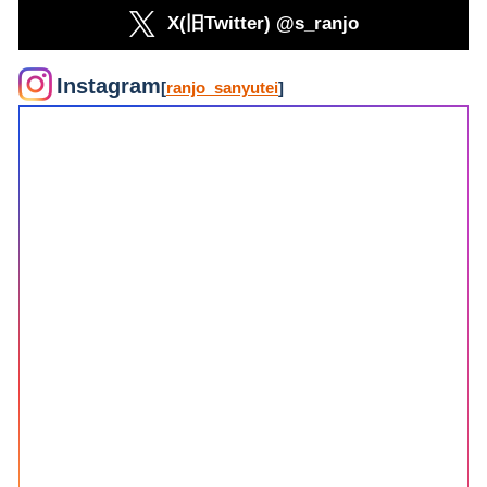
X(旧Twitter) @s_ranjo
Instagram
[
ranjo_sanyutei
]