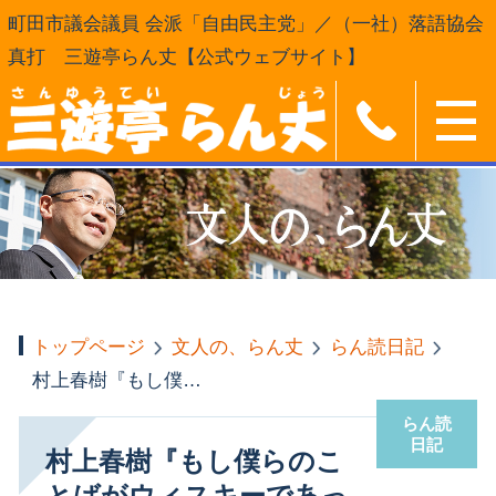
町田市議会議員 会派「自由民主党」／（一社）落語協会
真打 三遊亭らん丈【公式ウェブサイト】
トップページ
文人の、らん丈
らん読日記
村上春樹『もし僕らのことばがウィスキーであったなら』新潮社
らん読
日記
村上春樹『もし僕らのこ
とばがウィスキーであっ