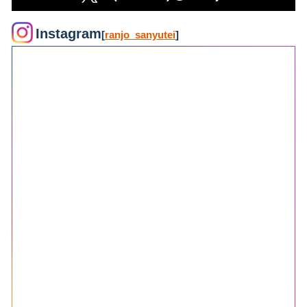
Instagram
[
ranjo_sanyutei
]