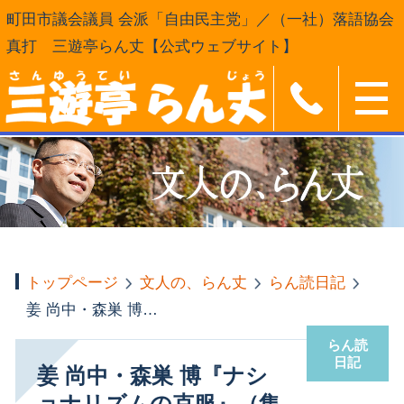
町田市議会議員 会派「自由民主党」／（一社）落語協会
真打 三遊亭らん丈【公式ウェブサイト】
トップページ
文人の、らん丈
らん読日記
姜 尚中・森巣 博『ナショナリズムの克服』（集英社新書）
らん読
日記
姜 尚中・森巣 博『ナシ
ョナリズムの克服』（集