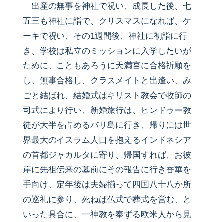
出産の無事を神社で祝い、成長した後、七
五三も神社に詣で、クリスマスになれば、ケ
ーキで祝い、その1週間後、神社に初詣に行
き、学校は私立のミッションに入学したいが
ために、こともあろうに天満宮に合格祈願を
し、無事合格し、クラスメイトと出逢い、み
ごと結ばれ、結婚式はキリスト教会で牧師の
司式により行い、新婚旅行は、ヒンドゥー教
徒が大半を占めるバリ島に行き、帰りには世
界最大のイスラム人口を抱えるインドネシア
の首都ジャカルタに寄り、帰国すれば、お彼
岸に先祖伝来の墓前にその報告に行き香華を
手向け、定年後は夫婦揃って四国八十八か所
の巡礼に参り、死ねば仏式で葬式を営む、と
いった具合に、一神教を奉ずる欧米人から見