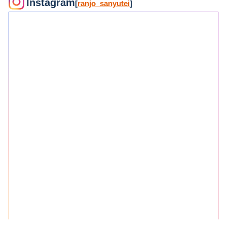
Instagram
[
ranjo_sanyutei
]