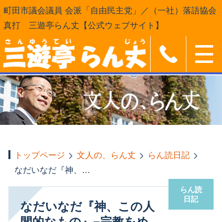
町田市議会議員 会派「自由民主党」／（一社）落語協会
真打 三遊亭らん丈【公式ウェブサイト】
トップページ
文人の、らん丈
らん読日記
なだいなだ『神、この人間的なもの』−宗教をめぐる精神科医の対話−（岩波新書）
らん読
日記
なだいなだ『神、この人
間的なもの』−宗教をめ