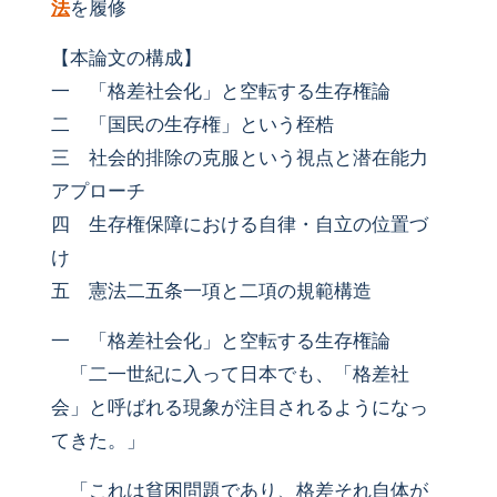
法
を履修
【本論文の構成】
一 「格差社会化」と空転する生存権論
二 「国民の生存権」という桎梏
三 社会的排除の克服という視点と潜在能力
アプローチ
四 生存権保障における自律・自立の位置づ
け
五 憲法二五条一項と二項の規範構造
一 「格差社会化」と空転する生存権論
「二一世紀に入って日本でも、「格差社
会」と呼ばれる現象が注目されるようになっ
てきた。」
「これは貧困問題であり、格差それ自体が