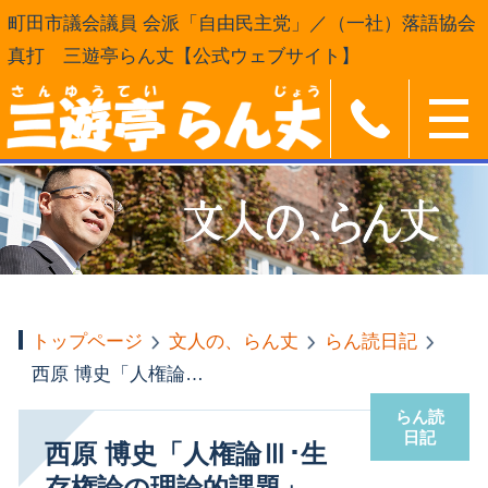
町田市議会議員 会派「自由民主党」／（一社）落語協会
真打 三遊亭らん丈【公式ウェブサイト】
トップページ
文人の、らん丈
らん読日記
西原 博史「人権論Ⅲ･生存権論の理論的課題」「法律時報」80巻12号
らん読
日記
西原 博史「人権論Ⅲ･生
存権論の理論的課題」