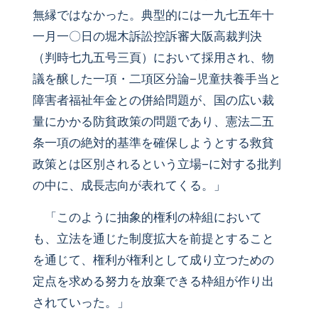
無縁ではなかった。典型的には一九七五年十
一月一〇日の堀木訴訟控訴審大阪高裁判決
（判時七九五号三頁）において採用され、物
議を醸した一項・二項区分論−児童扶養手当と
障害者福祉年金との併給問題が、国の広い裁
量にかかる防貧政策の問題であり、憲法二五
条一項の絶対的基準を確保しようとする救貧
政策とは区別されるという立場−に対する批判
の中に、成長志向が表れてくる。」
「このように抽象的権利の枠組において
も、立法を通じた制度拡大を前提とすること
を通じて、権利が権利として成り立つための
定点を求める努力を放棄できる枠組が作り出
されていった。」