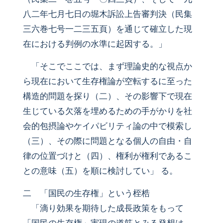
八二年七月七日の堀木訴訟上告審判決（民集
三六巻七号一二三五頁）を通じて確立した現
在における判例の水準に起因する。」
「そこでここでは、まず理論史的な視点か
ら現在において生存権論が空転するに至った
構造的問題を探り（二）、その影響下で現在
生じている欠落を埋めるための手がかりを社
会的包摂論やケイパビリティ論の中で模索し
（三）、その際に問題となる個人の自由・自
律の位置づけと（四）、権利が権利であるこ
との意味（五）を順に検討してい」 る。
二 「国民の生存権」という桎梏
「滴り効果を期待した成長政策をもって