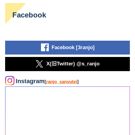
Facebook
Facebook [3ranjo]
X(旧Twitter) @s_ranjo
Instagram
[
ranjo_sanyutei
]