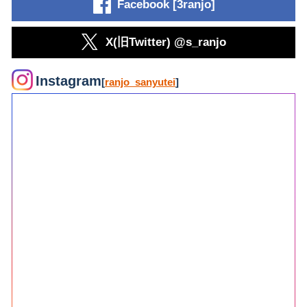
Facebook [3ranjo]
X(旧Twitter) @s_ranjo
Instagram
[
ranjo_sanyutei
]