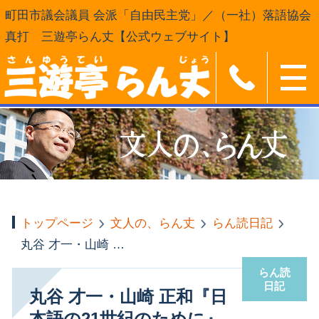
町田市議会議員 会派「自由民主党」／（一社）落語協会
真打 三遊亭らん丈【公式ウェブサイト】
トップページ
文人の、らん丈
らん読日記
丸谷 才一・山崎 正和『日本語の21世紀のために』（文春新書）
らん読
日記
丸谷 才一・山崎 正和『日
本語の21世紀のために』