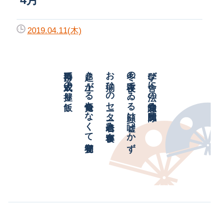
2019.04.11(木)
両手持て成人式の握り飯
起き上がる覚悟もなくて初寝覚
お揃ひのセーター着込み寝台車
冬の夜寝てゐる顔は嘘つかず
学び舎に法の意味知る隙間風