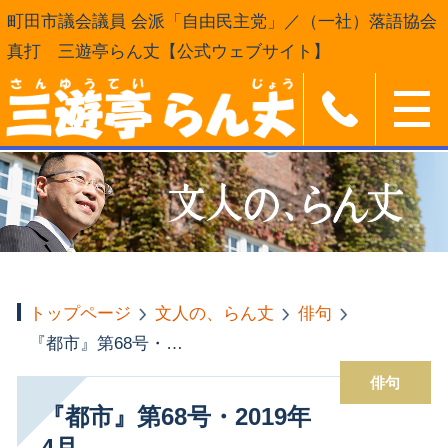
町田市議会議員 会派「自由民主党」／（一社）落語協会
真打 三遊亭らん丈【公式ウェブサイト】
トップページ
文人の、らん丈
俳句
『都市』第68号・2019年4月
俳句
『都市』第68号・2019年
4月