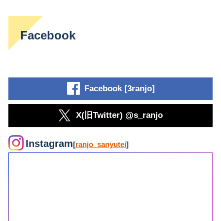
Facebook
Facebook [3ranjo]
X(旧Twitter) @s_ranjo
Instagram
[
ranjo_sanyutei
]