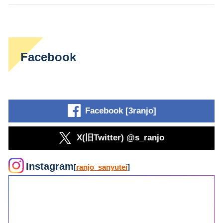
Facebook
Facebook [3ranjo]
X(旧Twitter) @s_ranjo
Instagram
[
ranjo_sanyutei
]