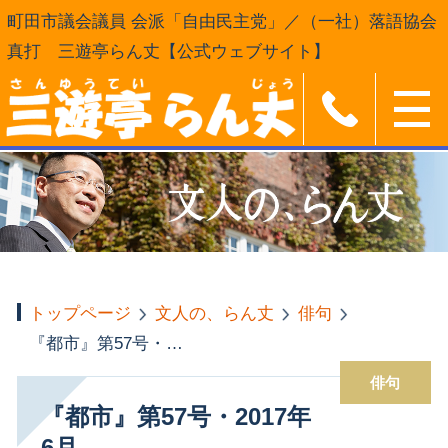
町田市議会議員 会派「自由民主党」／（一社）落語協会
真打 三遊亭らん丈【公式ウェブサイト】
トップページ
文人の、らん丈
俳句
『都市』第57号・2017年6月
俳句
『都市』第57号・2017年
6月