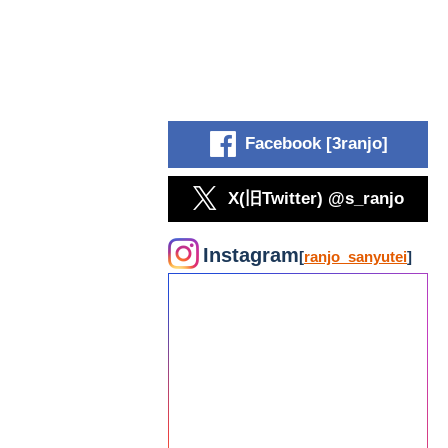
Facebook [3ranjo]
X(旧Twitter) @s_ranjo
Instagram
[
ranjo_sanyutei
]