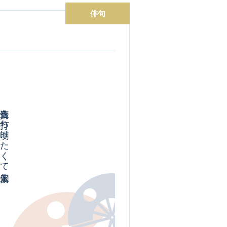
俳句
真情を打ち明けたくて黄水仙