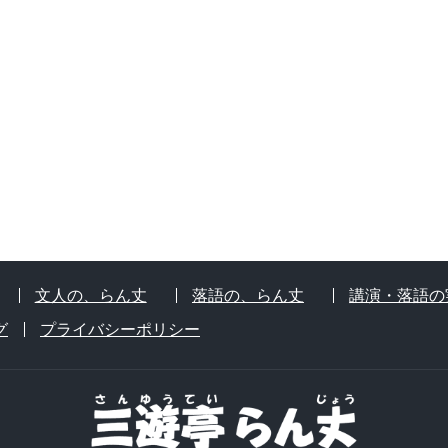
文人の、らん丈
落語の、らん丈
講演・落語の
グ
プライバシーポリシー