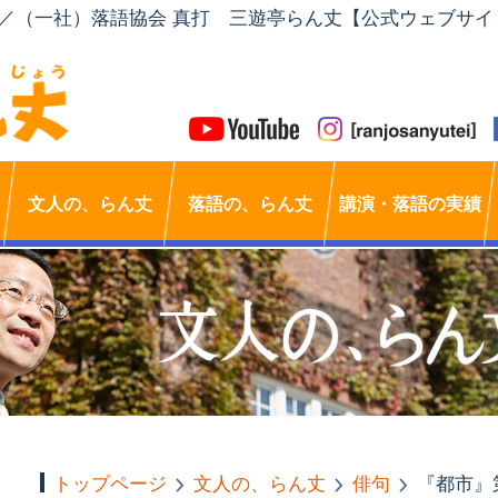
」／（一社）落語協会 真打 三遊亭らん丈【公式ウェブサイ
文人の、らん丈
落語の、らん丈
講演・落語の実績
トップページ
文人の、らん丈
俳句