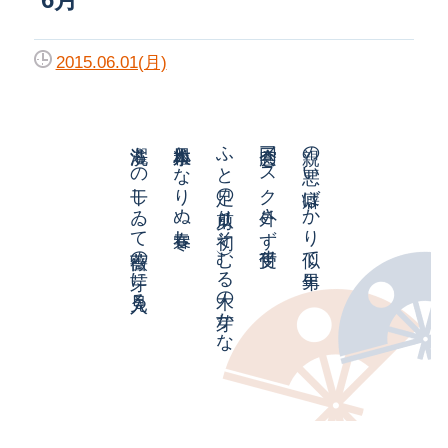
2015.06.01(月)
洗濯もの干しゐて薔薇の芽に見入る
日本人小粒となりぬ春寒し
ふと足の爪剪り初（そ）むる木の芽かな
同窓会マスク外さず受付す
親の悪い癖ばかり似て年男