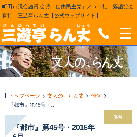
町田市議会議員 会派「自由民主党」／（一社）落語協会
真打 三遊亭らん丈【公式ウェブサイト】
トップページ
文人の、らん丈
俳句
『都市』第45号・2015年6月
俳句
『都市』第45号・2015年
6月