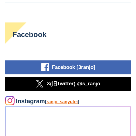
Facebook
Facebook [3ranjo]
X(旧Twitter) @s_ranjo
Instagram
[
ranjo_sanyutei
]