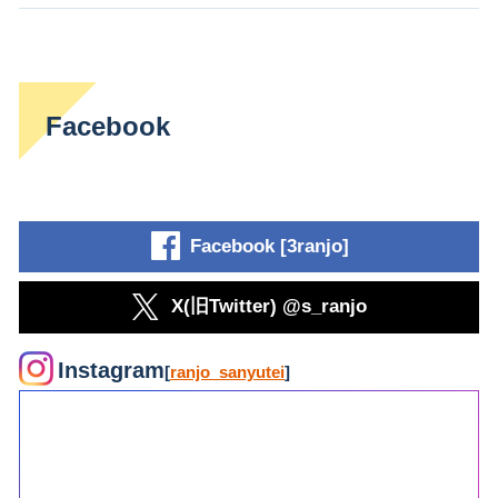
Facebook
Facebook [3ranjo]
X(旧Twitter) @s_ranjo
Instagram
[
ranjo_sanyutei
]