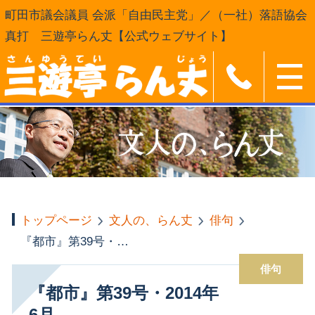
町田市議会議員 会派「自由民主党」／（一社）落語協会
真打 三遊亭らん丈【公式ウェブサイト】
トップページ
文人の、らん丈
俳句
『都市』第39号・2014年6月
俳句
『都市』第39号・2014年
6月