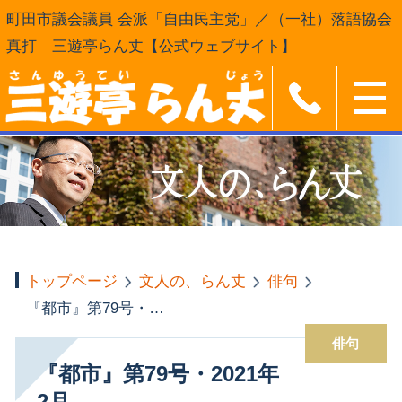
町田市議会議員 会派「自由民主党」／（一社）落語協会
真打 三遊亭らん丈【公式ウェブサイト】
トップページ
文人の、らん丈
俳句
『都市』第79号・2021年2月
俳句
『都市』第79号・2021年
2月