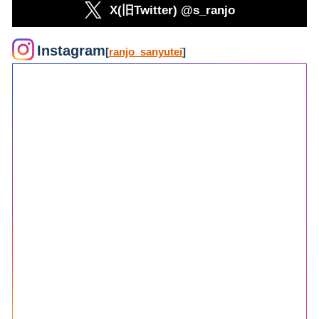
X(旧Twitter) @s_ranjo
Instagram
[
ranjo_sanyutei
]