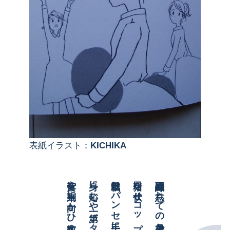
表紙イラスト：
KICHIKA
黄落や車列に向かひ敬礼す
身に沁むや第一ボタン強く留め
秋気澄むパンセ手に取り長椅子に
猪口を伏せコップで受けし菊の酒
羽織紐締め忘れての残暑かな