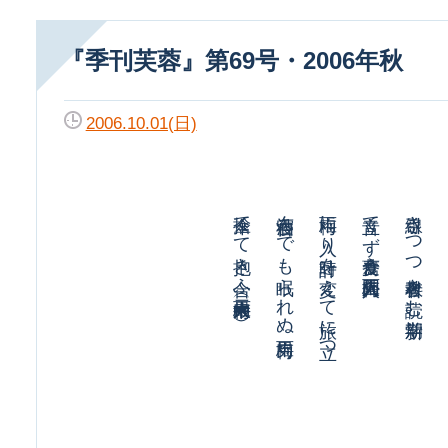
『季刊芙蓉』第69号・2006年秋
2006.10.01(日)
傘捨てて抱き合ふ二人梅雨最中（★）
寝酒呑んでも眠られぬ男梅雨
梅雨に入り時計を変えて旅に立つ
音立てず蕎麦食う外国人梅雨入
線引きつつ教科者を読む新学期
薫