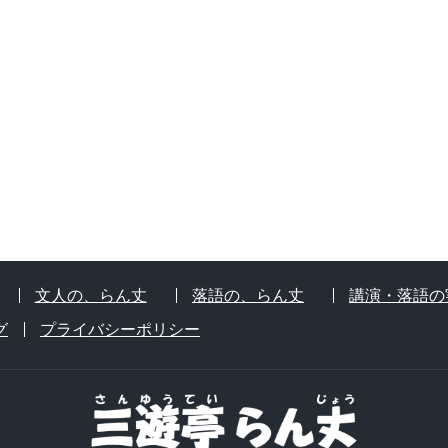
文人の、らん丈
落語の、らん丈
講演・落語の
グ
プライバシーポリシー