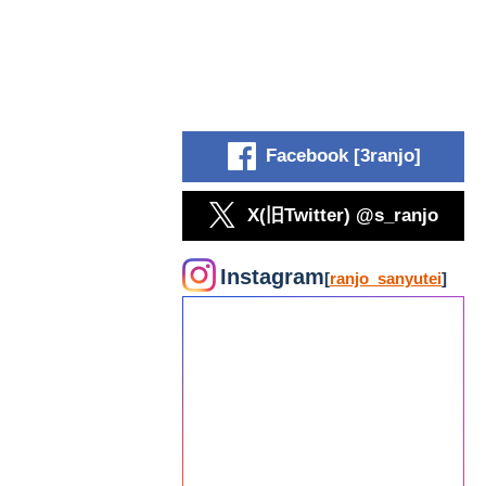
Facebook [3ranjo]
X(旧Twitter) @s_ranjo
Instagram
[
ranjo_sanyutei
]