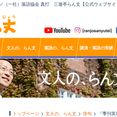
」／（一社）落語協会 真打 三遊亭らん丈【公式ウェブサイ
文人の、らん丈
落語の、らん丈
講演・落語の実績
トップページ
文人の、らん丈
俳句