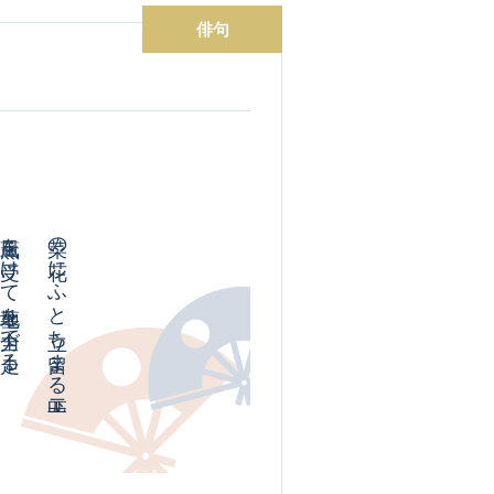
俳句
風を受けて墓地を全力で走る
菜の花にふと立ち留まる犬二匹