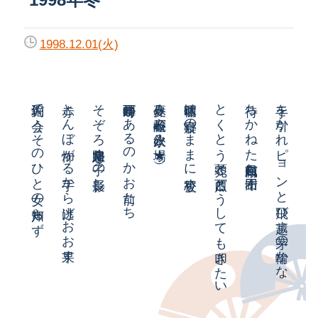
1998.12.01(火)
釣堀で会うそのひと女の声知らず
赤とんぼ怖がる手から逃げおお果す
そぞろ寒帰路急ぐ子の影長し
蝉時雨耳があるのかお前たち
夏休み石鹸乾ぶ水飲み場（★）
休暇明け寝癖のままに登校す
とくとう禿頭と西瓜どうしても叩きたい
待ちかねた白南風頼む干布団
手を引かれピョンと飛び越す茅の輪かな