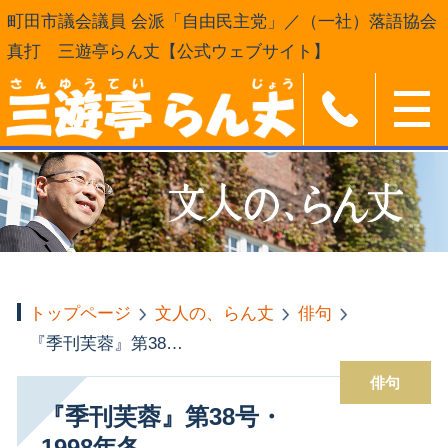
町田市議会議員 会派「自由民主党」／（一社）落語協会
真打 三遊亭らん丈【公式ウェブサイト】
トップページ
文人の、らん丈
俳句
『季刊芙蓉』第38号・1998年冬
俳句
『季刊芙蓉』第38号・
1998年冬