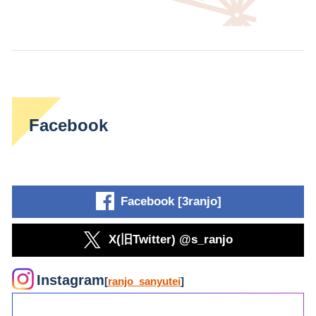
Facebook
Facebook [3ranjo]
X(旧Twitter) @s_ranjo
Instagram
[
ranjo_sanyutei
]