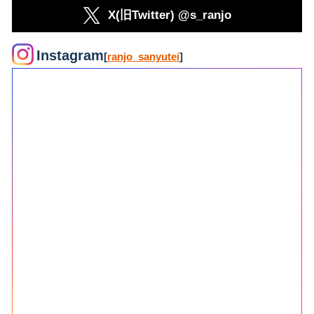
X(旧Twitter) @s_ranjo
Instagram
[
ranjo_sanyutei
]