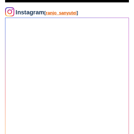
Instagram
[
ranjo_sanyutei
]