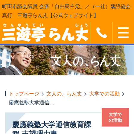
町田市議会議員 会派「自由民主党」／（一社）落語協会
真打 三遊亭らん丈【公式ウェブサイト】
トップページ
文人の、らん丈
大学での活動
慶應義塾大学通信教育課程 志望理由書
大学で
の活動
慶應義塾大学通信教育課
程 志望理由書