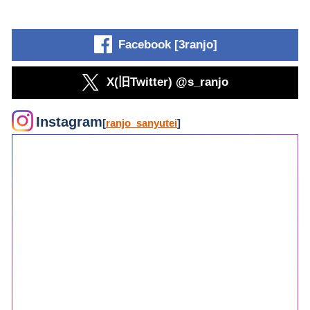
Facebook [3ranjo]
X(旧Twitter) @s_ranjo
Instagram
[
ranjo_sanyutei
]