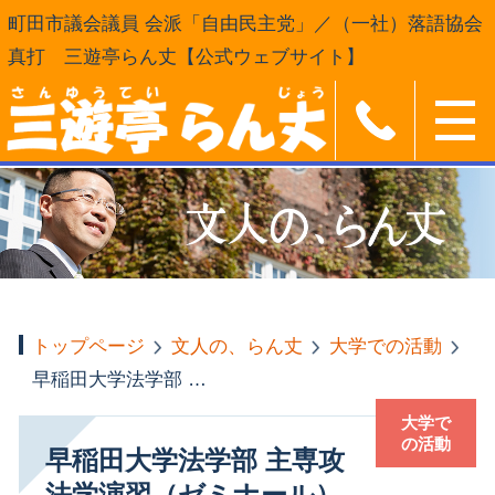
町田市議会議員 会派「自由民主党」／（一社）落語協会
真打 三遊亭らん丈【公式ウェブサイト】
トップページ
文人の、らん丈
大学での活動
早稲田大学法学部 主専攻法学演習（ゼミナール）社会保障法
大学で
の活動
早稲田大学法学部 主専攻
法学演習（ゼミナール）