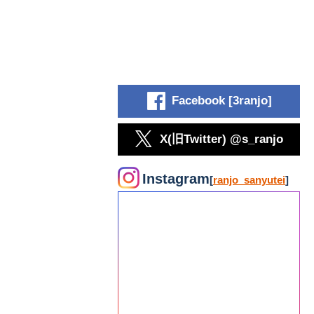
Facebook [3ranjo]
X(旧Twitter) @s_ranjo
Instagram
[
ranjo_sanyutei
]