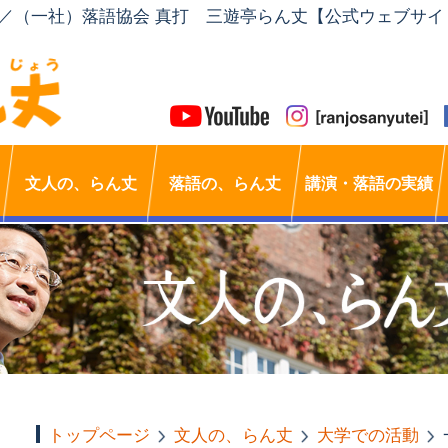
」／（一社）落語協会 真打 三遊亭らん丈【公式ウェブサイ
文人の、らん丈
落語の、らん丈
講演・落語の実績
トップページ
文人の、らん丈
大学での活動