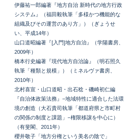
伊藤祐一郎編著『地方自治 新時代の地方行政
システム』（福田毅執筆「多様かつ機能的な
組織及びその運営のあり方」）（ぎょうせ
い、平成14年）
山口道昭編著『[入門]地方自治』（学陽書房、
2009年）
橋本行史編著『現代地方自治論』（明石照久
執筆「種類と規模」）（ミネルヴァ書房、
2010年）
北村喜宣・山口道昭・出石稔・磯崎初仁編
『自治体政策法務』−地域特性に適合した法環
境の創造（大石貴司執筆「都道府県と市町村
の関係の制度と課題」−権限移譲を中心に）
（有斐閣、2011年）
櫻井敬子「地方分権という美名の陰で」