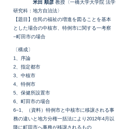
米田 順彦
教授〈一橋大学大学院 法学
研究科：地方自治法〉
【題目】住民の福祉の増進を図ることを基本
とした場合の中核市、特例市に関する一考察
−町田市の場合
〔構成〕
1、序論
2、指定都市
3、中核市
4、特例市
5、保健所設置市
6、町田市の場合
6−1、（資料）特例市と中核市に移譲される事
務の違いと地方分権一括法により2012年4月以
降に町田市へ事務が移譲されるもの