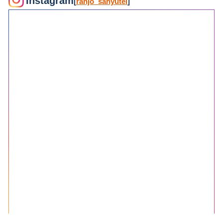
Instagram
[
ranjo_sanyutei
]