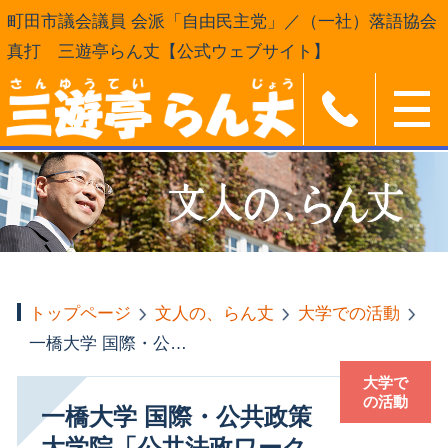
町田市議会議員 会派「自由民主党」／（一社）落語協会
真打 三遊亭らん丈【公式ウェブサイト】
トップページ
文人の、らん丈
大学での活動
一橋大学 国際・公共政策大学院「公共法政ワークショップ」Ⅰ
大学で
の活動
一橋大学 国際・公共政策
大学院「公共法政ワーク