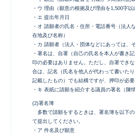
・ウ 理由（願意の根拠及び理由を1,500字
・エ 提出年月日
・オ 請願者の氏名・住所・電話番号（法人
在地及び名称）
・カ 請願者（法人・団体などにあっては、
・署名は、自署（自己の氏名を本人が書き記
印の必要はありません。ただし、自署できな
合は、記名（氏名を他人が代わって書いたり
記載したもの）でも結構ですが、押印が必
・キ 表紙に請願を紹介する議員の署名（陳
(2)署名簿
多数で請願をするときは、署名簿を以下の
て提出してください。
・ア 件名及び願意