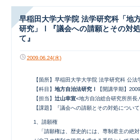
早稲田大学大学院 法学研究科「地方自治法
研究」Ⅰ『議会への請願とその対
て』
2009.06.24(水)
【箇所】早稲田大学大学院 法学研究科 公法
【科目】
地方自治法研究Ⅰ
【開講学期】2009
【担当】
辻山幸宣
<地方自治総合研究所所長
【課題】『議会への請願とその対処について
1、請願権
「請願権は、歴史的には、専制君主の絶対