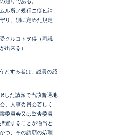
の通りである。
ムル所ノ規程ニ従ヒ請
守り、別に定めた規定
受クルコトヲ得（両議
事が出来る）
ようとする者は、議員の紹
採択した請願で当該普通地
会、人事委員会若しく
業委員会又は監査委員
措置することが適当と
かつ、その請願の処理