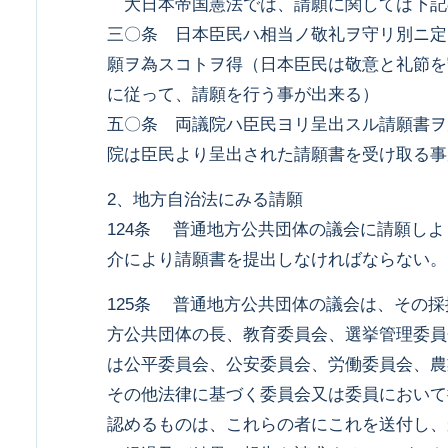
大日本帝国憲法では、請願に関しては下記
三〇条 日本臣民ハ相当ノ敬礼ヲ守リ別ニ定
願ヲ為スコトヲ得（日本臣民は敬意と礼節を
に従って、請願を行う事が出来る）
五〇条 両議院ハ臣民ヨリ呈出スル請願書ヲ
院は臣民より呈出された請願書を受け取る
2、地方自治法にみる請願
124条 普通地方公共団体の議会に請願し
介により請願書を提出しなければならない。
125条 普通地方公共団体の議会は、その
方公共団体の長、教育委員会、選挙管理委員
は公平委員会、公安委員会、労働委員会、農
その他法律に基づく委員会又は委員において
認めるものは、これらの者にこれを送付し、