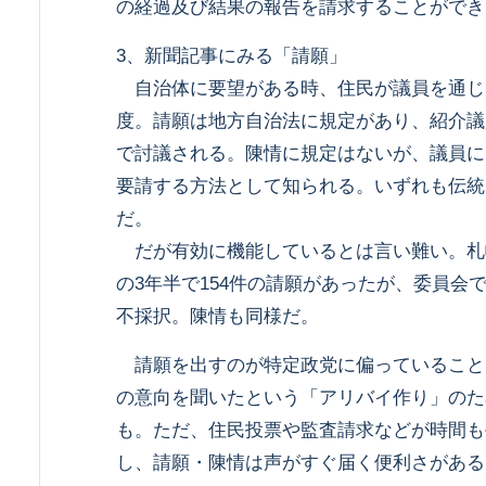
の経過及び結果の報告を請求することができ
3、新聞記事にみる「請願」
自治体に要望がある時、住民が議員を通じ
度。請願は地方自治法に規定があり、紹介議
で討議される。陳情に規定はないが、議員に
要請する方法として知られる。いずれも伝統
だ。
だが有効に機能しているとは言い難い。札幌
の3年半で154件の請願があったが、委員会
不採択。陳情も同様だ。
請願を出すのが特定政党に偏っていること
の意向を聞いたという「アリバイ作り」のた
も。ただ、住民投票や監査請求などが時間も
し、請願・陳情は声がすぐ届く便利さがある