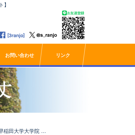
ト】
お問い合わせ
リンク
早稲田大学大学院 法学研究科「地方自治法研究」Ⅰ『議会への請願とその対処について』