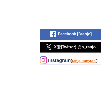
Facebook [3ranjo]
X(旧Twitter) @s_ranjo
Instagram
[
ranjo_sanyutei
]