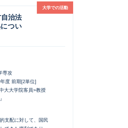
大学での活動
処につい
学専攻
年度 前期[2単位]
,中大大学院客員>教授
』
的支配に対して、国民