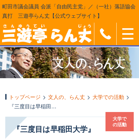
町田市議会議員 会派「自由民主党」／（一社）落語協会
真打 三遊亭らん丈【公式ウェブサイト】
トップページ
文人の、らん丈
大学での活動
『三度目は早稲田大学』
大学で
の活動
『三度目は早稲田大学』