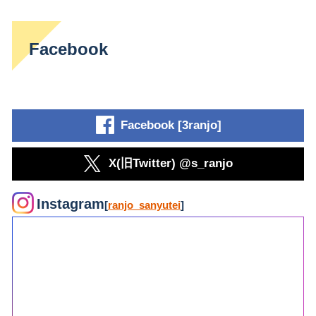
Facebook
Facebook [3ranjo]
X(旧Twitter) @s_ranjo
Instagram
[
ranjo_sanyutei
]